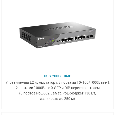
DSS-200G-10MP
Управляемый L2 коммутатор с
8 портами
10/100/1000Base-T,
2 портами
1000Base-X SFP
и
DIP-переключателем
(8 портов PoE 802.3af/at,
PoE-бюджет 130 Вт,
дальность до 250 м)