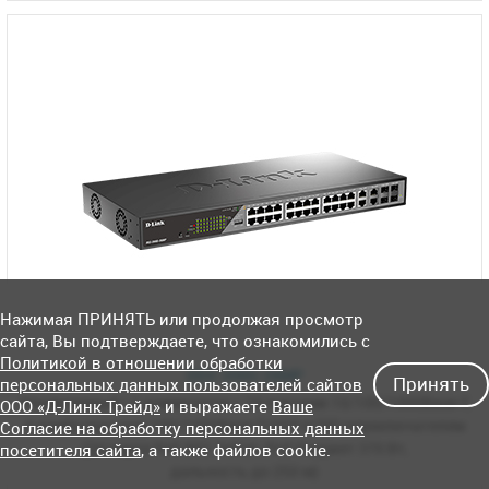
Нажимая ПРИНЯТЬ или продолжая просмотр
сайта, Вы подтверждаете, что ознакомились с
Политикой в отношении обработки
DSS-200G-28MP
Принять
персональных данных пользователей сайтов
Управляемый L2 коммутатор с
24 портами
10/100/1000Base-T,
ООО «Д-Линк Трейд»
и выражаете
Ваше
4 комбо-портами
100/1000Base-T/SFP
и
DIP-переключателем
Согласие на обработку персональных данных
(24 порта PoE 802.3af/at,
PoE-бюджет 370 Вт,
посетителя сайта
, а также файлов cookie.
дальность до 250 м)