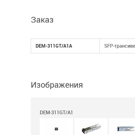
Заказ
DEM-311GT/A1A
SFP-трансиве
Изображения
DEM-311GT/A1