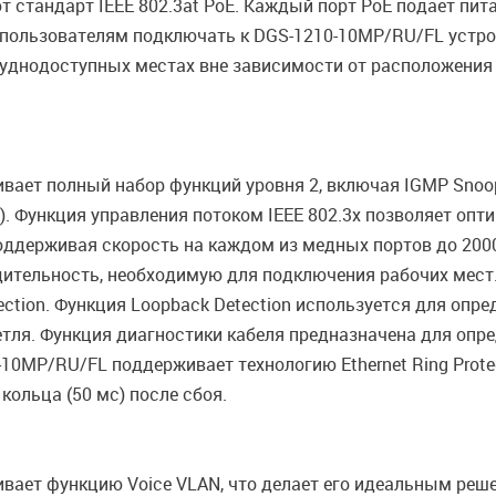
 стандарт IEEE 802.3at PoE. Каждый порт PoE подает пи
 пользователям подключать к DGS-1210-10MP/RU/FL устро
руднодоступных местах вне зависимости от расположения
т полный набор функций уровня 2, включая IGMP Snooping, 
LACP). Функция управления потоком IEEE 802.3x позволяет о
ддерживая скорость на каждом из медных портов до 2000
ительность, необходимую для подключения рабочих мес
ction. Функция Loopback Detection используется для опре
тля. Функция диагностики кабеля предназначена для опре
-10MP/RU/FL поддерживает технологию Ethernet Ring Prote
ольца (50 мс) после сбоя.
ает функцию Voice VLAN, что делает его идеальным реше