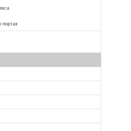
екса
х портах