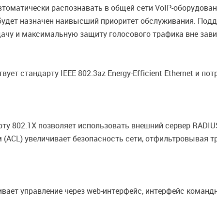
томатически распознавать в общей сети VoIP-оборудовани
 будет назначен наивысший приоритет обслуживания. Под
дачу и максимальную защиту голосового трафика вне зави
ет стандарту IEEE 802.3az Energy-Efficient Ethernet и по
рту 802.1X позволяет использовать внешний сервер RADI
м (ACL) увеличивает безопасность сети, отфильтровывая 
ет управление через web-интерфейс, интерфейс командно