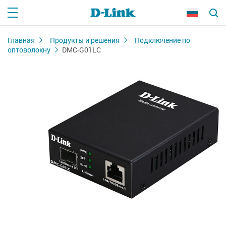
Главная
Продукты и решения
Подключение по
оптоволокну
DMC-G01LC