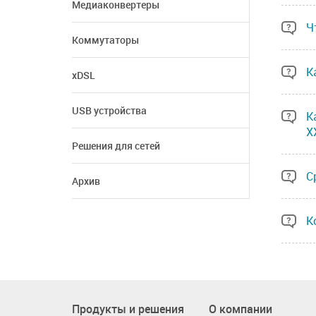
Медиаконвертеры
Ч
Коммутаторы
К
xDSL
USB устройства
К
X
Решения для сетей
С
Архив
К
Продукты и решения
О компании