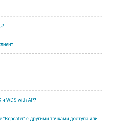
ь?
клиент
 и WDS with AP?
 "Repeater" с другими точками доступа или