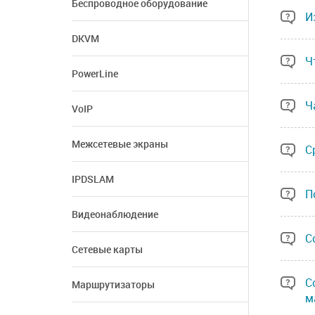
Беспроводное оборудование
И
DKVM
Ч
PowerLine
Ч
VoIP
Межсетевые экраны
С
IPDSLAM
П
Видеонаблюдение
С
Сетевые карты
С
Маршрутизаторы
м