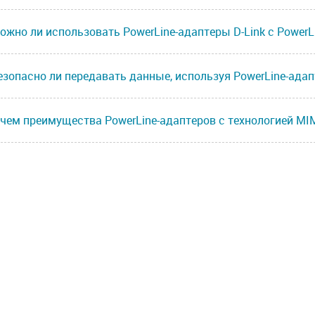
ожно ли использовать PowerLine-адаптеры D-Link с Power
езопасно ли передавать данные, используя PowerLine-ада
 чем преимущества PowerLine-адаптеров с технологией MI