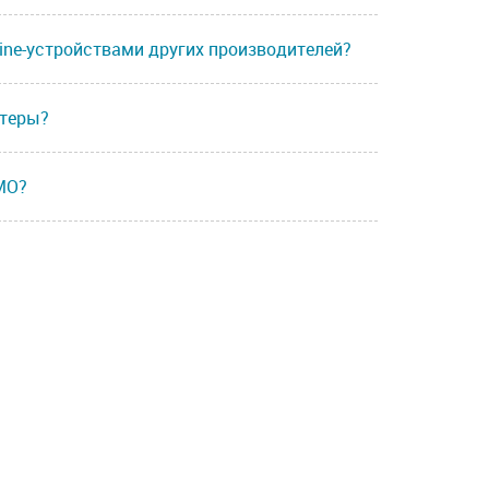
Line-устройствами других производителей?
птеры?
MO?