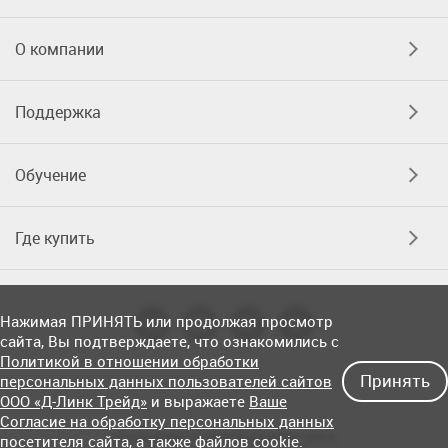
О компании
Поддержка
Обучение
Где купить
Нажимая ПРИНЯТЬ или продолжая просмотр
сайта, Вы подтверждаете, что ознакомились с
Политикой в отношении обработки
Принять
персональных данных пользователей сайтов
ООО «Д-Линк Трейд»
и выражаете
Ваше
Согласие на обработку персональных данных
Соглашение об использовании сайта
посетителя сайта
, а также файлов cookie.