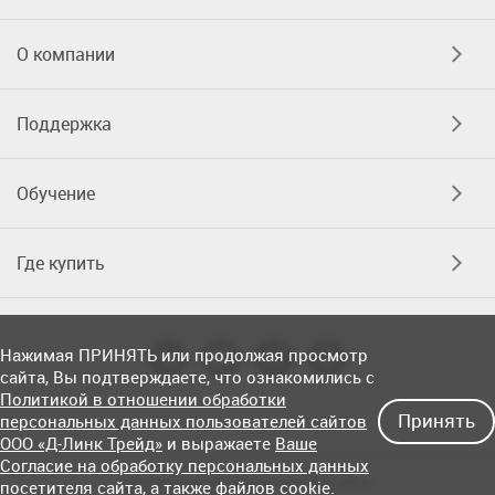
О компании
Поддержка
Обучение
Где купить
Нажимая ПРИНЯТЬ или продолжая просмотр
сайта, Вы подтверждаете, что ознакомились с
Политикой в отношении обработки
Принять
персональных данных пользователей сайтов
ООО «Д-Линк Трейд»
и выражаете
Ваше
Согласие на обработку персональных данных
Соглашение об использовании сайта
посетителя сайта
, а также файлов cookie.