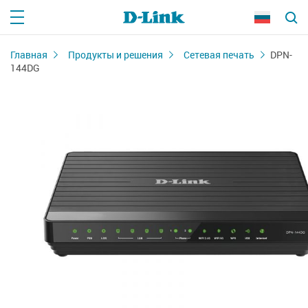
Главная
Продукты и решения
Сетевая печать
DPN-
144DG