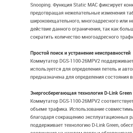
Snooping. Функция Static MAC фиксирует к
предотвращая нежелательные изменения таб
широковещательного, многоадресного или н
действие данного ограничения, так как боль
сократить количество многоадресного трафи
Простой поиск и устранение неисправностей
Коммутатор DGS-1100-26MPV2 поддерживает ф
используется для определения петель и авт
предназначена для определения состояния ви
Энергосберегающая технология D-Link Green
Коммутатор DGS-1100-26MPV2 соответствует с
объеме трафика. Использование совместимы
благодаря сокращению эксплуатационных ра
поддерживает технологию D-Link Green, обе