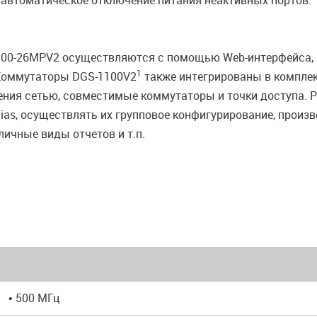
 автоматическое отключение питания неактивных портов.
100-26MPV2 осуществляются с помощью Web-интерфейса, 
1
 Коммутаторы DGS-1100V2
также интегрированы в комплек
ения сетью, совместимые коммутаторы и точки доступа. 
as, осуществлять их групповое конфигурирование, произв
ичные виды отчетов и т.п.
• 500 МГц