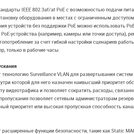
андарты IEEE 802.3af/at PoE c возможностью подачи пит
тановку оборудования в местах с ограниченным доступом
ния устройств без поддержки PoE можно использовать PoE
 PoE-устройства (например, камеры или точки доступа), ре
опотребление за счет гибкой настройки сценариев работы
р, только в рабочие часы.
ускания
технологию Surveillance VLAN для развертывания систе
утри которой для него назначен наивысший приоритет обс
ту видеотрафика и позволяет сократить расходы, связан
 пропускания позволяет сетевым администраторам резерв
ый приоритет или высокая пропускная способность канал
асширенные функции безопасности, такие как Static MAC