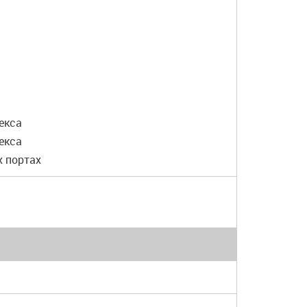
екса
екса
х портах