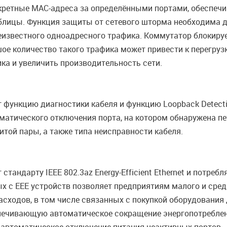
онкретные MAC-адреса за определёнными портами, обеспе
лицы. Функция защиты от сетевого шторма необходима дл
еизвестного одноадресного трафика. Коммутатор блокиру
шое количество такого трафика может привести к перегруз
ка и увеличить производительность сети.
ункцию диагностики кабеля и функцию Loopback Detectio
оматического отключения порта, на котором обнаружена пе
той пары, а также типа неисправности кабеля.
тандарту IEEE 802.3az Energy-Efficient Ethernet и потре
х с EEE устройств позволяет предприятиям малого и сре
сходов, в том числе связанных с покупкой оборудования
спечивающую автоматическое сокращение энергопотреблен