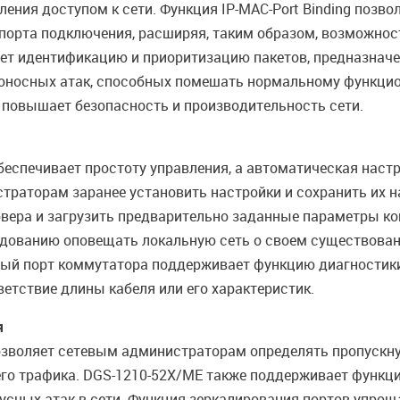
ния доступом к сети. Функция IP-MAC-Port Binding позво
же порта подключения, расширяя, таким образом, возможно
вает идентификацию и приоритизацию пакетов, предназна
оносных атак, способных помешать нормальному функцио
 повышает безопасность и производительность сети.
еспечивает простоту управления, а автоматическая наст
траторам заранее установить настройки и сохранить их н
рвера и загрузить предварительно заданные параметры кон
рудованию оповещать локальную сеть о своем существован
ждый порт коммутатора поддерживает функцию диагностики
етствие длины кабеля или его характеристик.
я
озволяет сетевым администраторам определять пропускну
го трафика. DGS-1210-52X/ME также поддерживает функц
усных атак в сети. Функция зеркалирования портов упроща