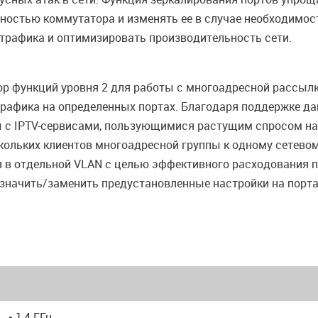
ностью коммутатора и изменять ее в случае необходимос
трафика и оптимизировать производительность сети.
функций уровня 2 для работы с многоадресной рассылкой,
 трафика на определенных портах. Благодаря поддержке д
с IPTV-сервисами, пользующимися растущим спросом на
кольких клиентов многоадресной группы к одному сетево
 в отдельной VLAN с целью эффективного расходования 
азначить/заменить предустановленные настройки на порт
• 1,4 ГГц