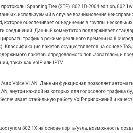
отоколы Spanning Tree (STP): 802.1D-2004 edition, 802.1
анных, используемый в случае возникновения неисправно
, которое обеспечивает объединение в группы нескольких 
ти соединений. Данный коммутатор поддерживает стандар
ицировать трафик в режиме реального времени на 8 очере
R). Классификация пакетов осуществляется на основе ToS, 
содержимого пакетов, определяемого пользователем, и пр
, таких как VoIP или IPTV.
uto Voice VLAN. Данный функционал позволяет автоматич
LAN, внутри каждой из которых для голосового трафика б
беспечивает стабильную работу VoIP-приложений и качест
оступом 802.1X на основе порта/узла, возможность созда