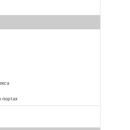
екса
х портах