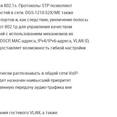
w и 802.1s. Протоколы STP позволяют
стей в сети. DGS-1210-52X/ME также
портов и, как следствие, увеличение полосы
т 802.1p для управления качеством
дей с использованием механизмов их
DSCP, MAC-адреса, IPv4/IPv6-адреса, VLAN ID,
едоставляет возможность гибкой настройки
ески распознавать в общей сети VoIP-
удет назначен наивысший приоритет
венную передачу аудио-трафика вне
ния гостевого VLAN, а также