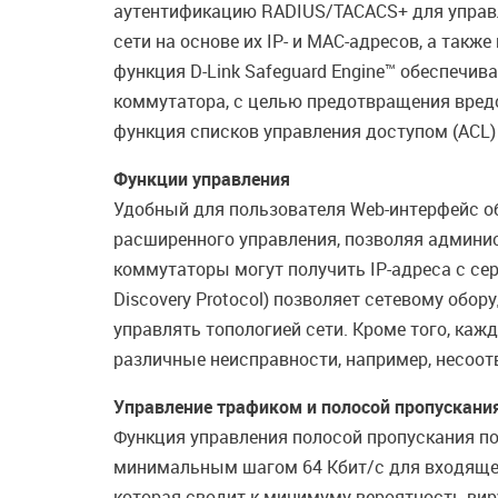
аутентификацию RADIUS/TACACS+ для управле
сети на основе их IP- и MAC-адресов, а так
функция D-Link Safeguard Engine™ обеспечи
коммутатора, с целью предотвращения вред
функция списков управления доступом (ACL)
Функции управления
Удобный для пользователя Web-интерфейс об
расширенного управления, позволяя админис
коммутаторы могут получить IP-адреса с се
Discovery Protocol) позволяет сетевому обо
управлять топологией сети. Кроме того, ка
различные неисправности, например, несоотв
Управление трафиком и полосой пропускани
Функция управления полосой пропускания п
минимальным шагом 64 Кбит/с для входяще
которая сводит к минимуму вероятность вир