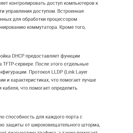
ляет контролировать доступ компьютеров к
сти управления доступом. Встроенная
ченных для обработки процессором
нированию коммутатора. Кроме того,
ройка DHCP предоставляет функции
а TFTP-сервере. После этого отдельные
фигурации. Протокол LLDP (Link Layer
ии и характеристиках, что помогает лучше
 кабеля, что помогает определить
ю способность для каждого порта с
ию защиты от широковещательного шторма,
ет диагностику трафика, а также помогает