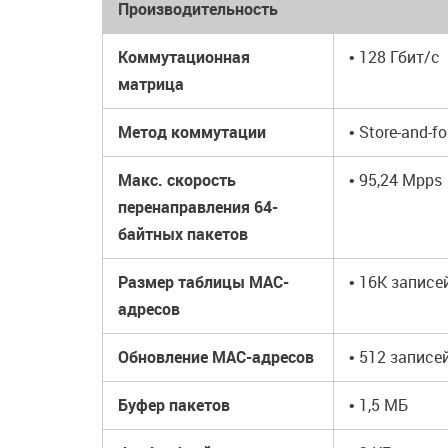
Производительность
Коммутационная
• 128 Гбит/с
матрица
Метод коммутации
• Store-and-f
Макс. скорость
• 95,24 Mpps
перенаправления 64-
байтных пакетов
Размер таблицы MAC-
• 16K записе
адресов
Обновление MAC-адресов
• 512 записе
Буфер пакетов
• 1,5 МБ