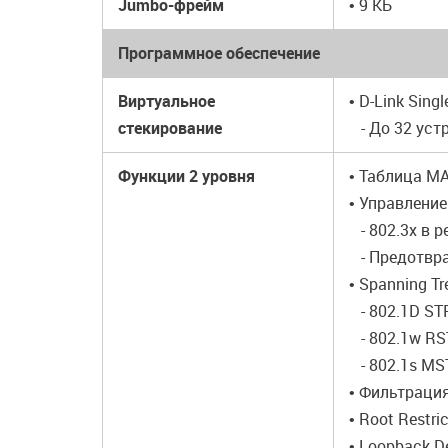
Jumbo-фрейм
• 9 КБ
Программное обеспечение
Виртуальное
• D-Link Sing
стекирование
- До 32 уст
Функции 2 уровня
• Таблица MA
• Управлени
- 802.3x в 
- Предотвра
• Spanning Tr
- 802.1D ST
- 802.1w RS
- 802.1s MS
• Фильтраци
• Root Restri
• Loopback D