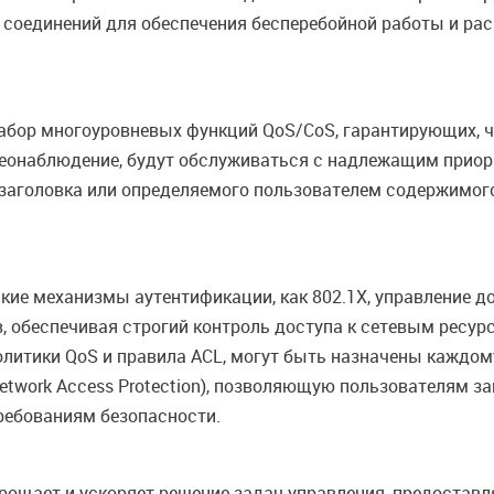
 соединений для обеспечения бесперебойной работы и ра
абор многоуровневых функций QoS/CoS, гарантирующих, ч
видеонаблюдение, будут обслуживаться с надлежащим прио
 заголовка или определяемого пользователем содержимог
ие механизмы аутентификации, как 802.1X, управление д
, обеспечивая строгий контроль доступа к сетевым ресу
олитики QoS и правила ACL, могут быть назначены каждому
etwork Access Protection), позволяющую пользователям за
ребованиям безопасности.
упрощает и ускоряет решение задач управления, предоста