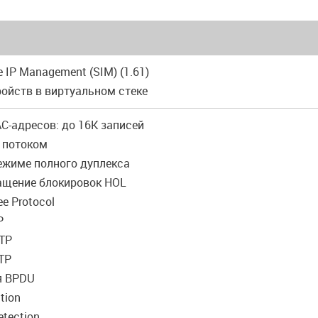
le IP Management (SIM) (1.61)
ройств в виртуальном стеке
C-адресов: до 16K записей
е потоком
режиме полного дуплекса
щение блокировок HOL
ee Protocol
P
TP
TP
я BPDU
ction
etection