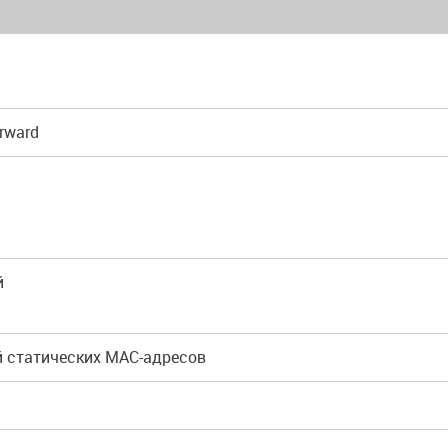
orward
й
й статических MAC-адресов