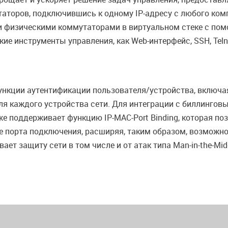
аторов, подключившись к одному IP-адресу с любого ком
 физическими коммутаторами в виртуальном стеке с помо
е инструменты управления, как Web-интерфейс, SSH, Teln
нкции аутентификации пользователя/устройства, включая
ля каждого устройства сети. Для интеграции с биллинго
 поддерживает функцию IP-MAC-Port Binding, которая по
акже порта подключения, расширяя, таким образом, возмож
ет защиту сети в том числе и от атак типа Man-in-the-Mid