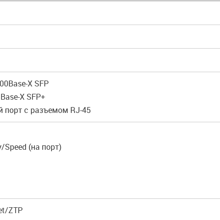
000Base-X SFP
GBase-X SFP+
й порт с разъемом RJ-45
ty/Speed (на порт)
et/ZTP