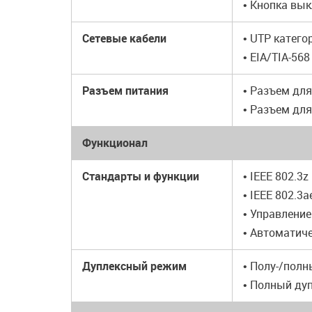
• Кнопка вы
Сетевые кабели
• UTP категор
• EIA/TIA-568
Разъем питания
• Разъем дл
• Разъем дл
Функционал
Стандарты и функции
• IEEE 802.3
• IEEE 802.3
• Управление
• Автоматич
Дуплексный режим
• Полу-/полн
• Полный ду