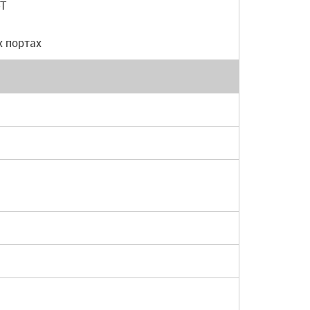
-T
х портах