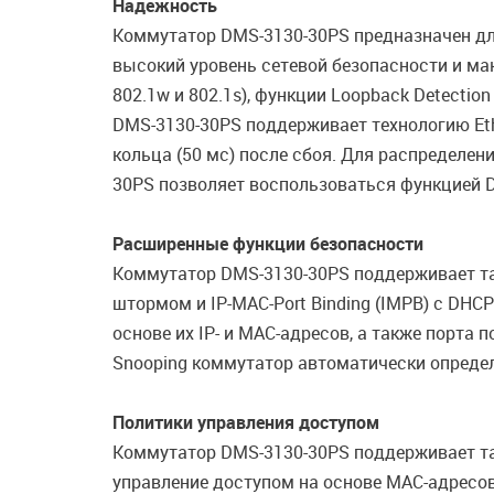
Надежность
Коммутатор DMS-3130-30PS предназначен для 
высокий уровень сетевой безопасности и ма
802.1w и 802.1s), функции Loopback Detecti
DMS-3130-30PS поддерживает технологию Eth
кольца (50 мс) после сбоя. Для распределе
30PS позволяет воспользоваться функцией Dyn
Расширенные функции безопасности
Коммутатор DMS-3130-30PS поддерживает так
штормом и IP-MAC-Port Binding (IMPB) с DHCP
основе их IP- и MAC-адресов, а также порт
Snooping коммутатор автоматически определ
Политики управления доступом
Коммутатор DMS-3130-30PS поддерживает так
управление доступом на основе MAC-адресов