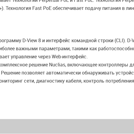
ает технологии Perpetual PoE и Fast PoE. Технология Perp
). Технология Fast PoE обеспечивает подачу питания в ли
грамму D-View 8 и интерфейс командной строки (CLI). D-V
аиболее важными параметрами, такими как работоспособно
ает управление через Web-интерфейс.
комплексное решение Nuclias, включающее контроллеры дл
Решение позволяет автоматически обнаруживать устройст
ониторинг сети, диагностику кабеля, контроль потреблен