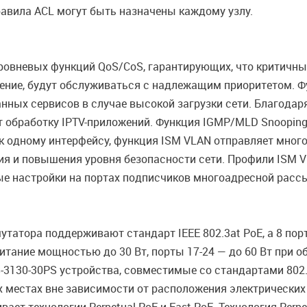
равила ACL могут быть назначены каждому узлу.
овневых функций QoS/CoS, гарантирующих, что критичные
дение, будут обслуживаться с надлежащим приоритетом. Ф
нных сервисов в случае высокой загрузки сети. Благода
 обработку IPTV-приложений. Функция IGMP/MLD Snooping
к одному интерфейсу, функция ISM VLAN отправляет много
ия и повышения уровня безопасности сети. Профили ISM 
ые настройки на портах подписчиков многоадресной расс
утатора поддерживают стандарт IEEE 802.3at PoE, а 8 по
питание мощностью до 30 Вт, порты 17-24 — до 60 Вт при 
3130-30PS устройства, совместимые со стандартами 802.3
 местах вне зависимости от расположения электрических