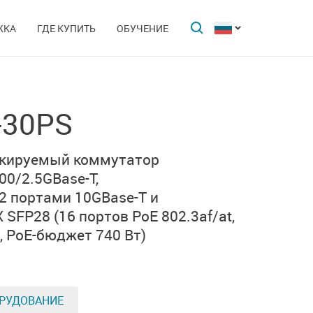
ЖКА
ГДЕ КУПИТЬ
ОБУЧЕНИЕ
-30PS
екируемый коммутатор
00/2.5GBase-T,
2 портами 10GBase-T
и
X SFP28
(16 портов PoE 802.3af/at,
,
PoE-бюджет 740 Вт)
РУДОВАНИЕ