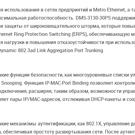
использования в сетях предприятий и Metro Ethernet, а 
ксимальная работоспособность. DMS-3130-30PS поддержива
on и защиты от широковещательного шторма, которые повы
ernet Ring Protection Switching (ERPS), обеспечивающую
ния нагрузки и повышения отказоустойчивости при исполь
amic 802.3ad Link Aggregation Port Trunking.
ие функции безопасности, как многоуровневые списки уп
 Snooping. Функция IP-MAC-Port Binding позволяет контро
а подключения, расширяя, таким образом, возможности упр
яет пары IP/MAC-адресов, отслеживая DHCP-пакеты и сохр
ие механизмы аутентификации, как 802.1X, управление д
, обеспечивая простоту развертывания сети. После аутен