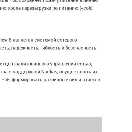
etual PoE сохраняет подачу питания в линию
нию после перезагрузки по питанию («cold
iew 8 является системой сетевого
сть, надежность, гибкость и безопасность.
я централизованного управления сетью,
ва c поддержкой Nuclias, осуществлять их
ия PoE, формировать различные виды отчетов