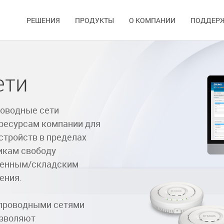
РЕШЕНИЯ
ПРОДУКТЫ
О КОМПАНИИ
ПОДДЕР
ети
оводные сети
ресурсам компании для
стройств в пределах
икам свободу
венным/складским
ения.
спроводными сетями
озволяют