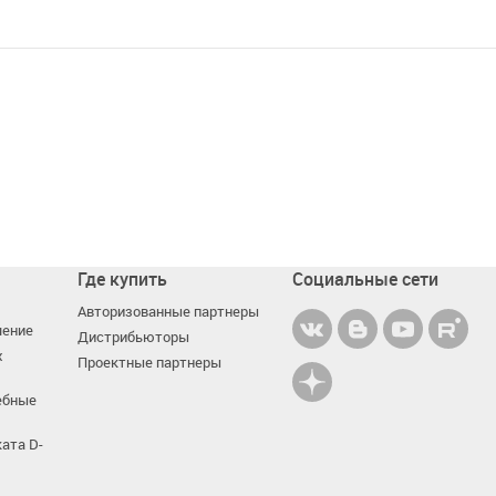
Где купить
Социальные сети
Авторизованные партнеры
чение
Дистрибьюторы
х
Проектные партнеры
ебные
ата D-