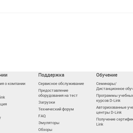
нии
Поддержка
Обучение
я о компании
Сервисное обслуживание
Семинары/
Дистанционное обу
Предоставление
оборудования на тест
Программы учебны
ink
курсов D-Link
Загрузки
ация
Авторизованные уч
Технический форум
центры D-Link
FAQ
т
Получение сертифик
Эмуляторы
Link
Обзоры